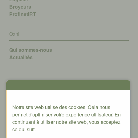
Broyeurs
ProfinetIRT
Oxni
Qui sommes-nous
A
ctualités
Contact
Oxni GmbH
Notre site web utilise des cookies. Cela nous
Klosterstrasse 34
permet d'optimiser votre expérience utilisateur. En
8406 Winterthur
continuant à utiliser notre site web, vous acceptez
info@oxni.ch
ce qui suit.
+41 52 551 00 40