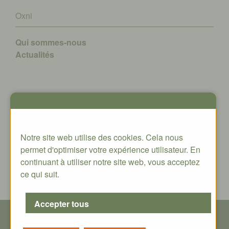
Oxni
Qui sommes-nous
A
ctualités
Contact
Oxni GmbH
Notre site web utilise des cookies. Cela nous
Klosterstrasse 34
permet d'optimiser votre expérience utilisateur. En
8406 Winterthur
continuant à utiliser notre site web, vous acceptez
info@oxni.ch
ce qui suit.
+41 52 551 00 40
© Copyright - T
ous droits réservés
| Oxni GmbH