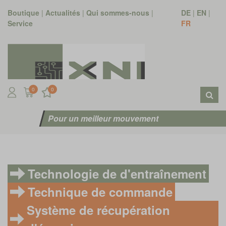
Boutique
|
Actualités
|
Qui sommes-nous
|
DE
|
EN
|
Service
FR
0
0
Pour un meilleur mouvement
Technologie de d'entraînement
Technique de commande
Système de récupération