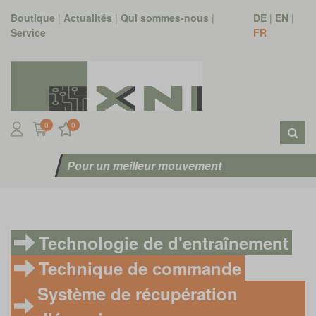
Boutique
|
Actualités
|
Qui sommes-nous
|
DE
|
EN
|
Service
FR
0
0
Pour un meilleur mouvement
Technologie de d'entraînement
Technique de commande
Système de récupération