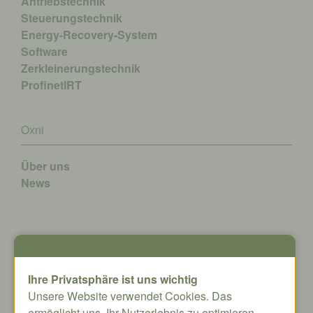
Antriebstechnik
Steuerungstechnik
Energy-Recovery-System
Software
Zerkleinerungstechnik
ProfinetIRT
Oxni
Über uns
News
Kontakt
Ihre Privatsphäre ist uns wichtig
Oxni GmbH
Unsere Website verwendet Cookies. Das
Klosterstrasse 34
ermöglicht uns, Ihr Nutzerlebnis zu optimieren.