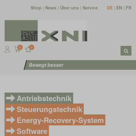
Shop
|
News
|
Über uns
|
Service
DE
|
EN
|
FR
0
0
Bewegt besser
Antriebstechnik
Steuerungstechnik
Energy-Recovery-System
Software