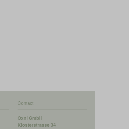
Contact
Oxni GmbH
Klosterstrasse 34