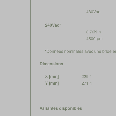
480Vac
240Vac*
3.76Nm
4500rpm
*Données nominales avec une bride e
Dimensions
X [mm]
229.1
Y [mm]
271.4
Variantes disponibles