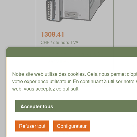
1308.41
CHF / qté hors TVA
Délai de livraison env. 5-8
semaines
Notre site web utilise des cookies. Cela nous permet d'op
votre expérience utilisateur. En continuant à utiliser notre 
web, vous acceptez ce qui suit.
Service
Offr
Tutoriaux
Tec
Instructions
Tec