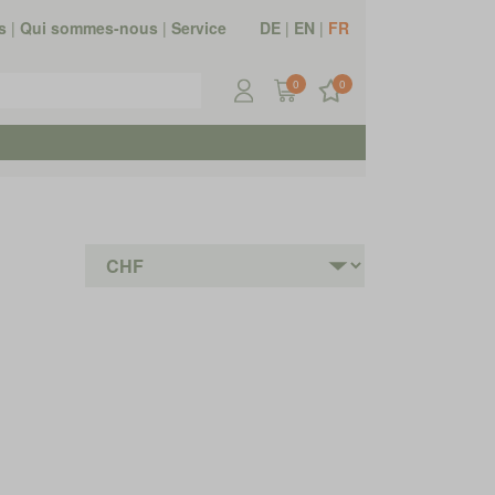
s
|
Qui sommes-nous
|
Service
DE
|
EN
|
FR
0
0