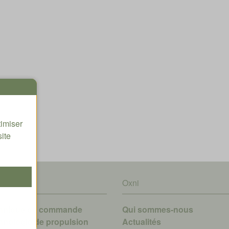
timiser
site
es
Oxni
hnique de commande
Qui sommes-nous
hnologie de propulsion
A
ctualités