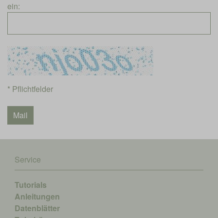
ein:
* Pflichtfelder
Service
Tutorials
Anleitungen
Datenblätter