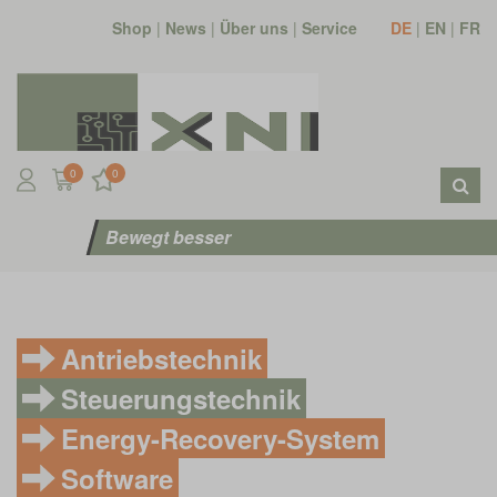
Shop
|
News
|
Über uns
|
Service
DE
|
EN
|
FR
0
0
Bewegt besser
Antriebstechnik
Steuerungstechnik
Energy-Recovery-System
Software