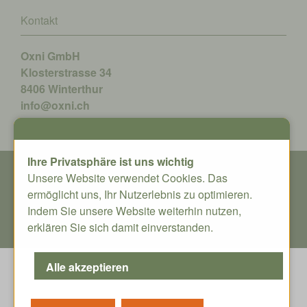
Kontakt
Oxni GmbH
Klosterstrasse 34
8406 Winterthur
info@oxni.ch
+41 52 551 00 40
Ihre Privatsphäre ist uns wichtig
© Copyright - Alle Rechte vorbehalten | Oxni GmbH
Unsere Website verwendet Cookies. Das
ermöglicht uns, Ihr Nutzerlebnis zu optimieren.
Indem Sie unsere Website weiterhin nutzen,
Impressum
|
AGB
|
Datenschutz
|
erklären Sie sich damit einverstanden.
Versand und Zahlung