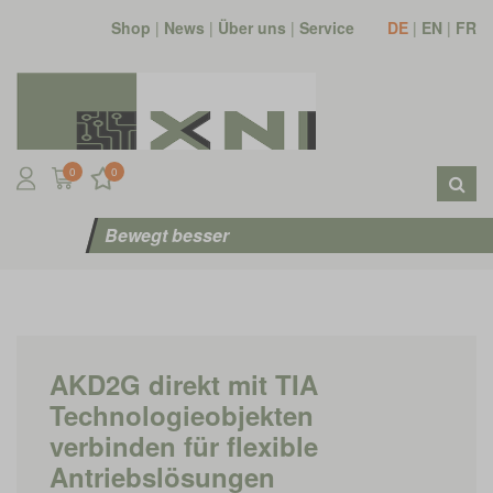
Shop
|
News
|
Über uns
|
Service
DE
|
EN
|
FR
0
0
Bewegt besser
AKD2G direkt mit TIA
Technologieobjekten
verbinden für flexible
Antriebslösungen