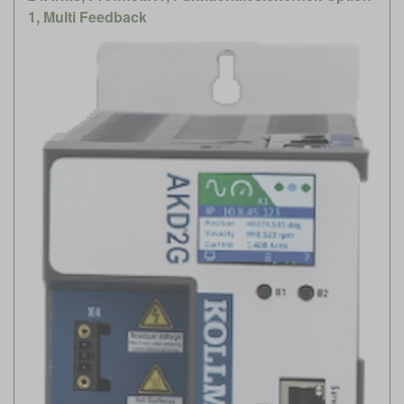
1, Multi Feedback
Feldbus
Geräte Version
Spannungsklasse
Gehäuse Grösse (BxHxT)
Verfügbarkeit
Nennstrom (A)