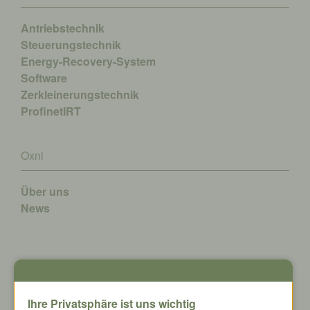
Antriebstechnik
Steuerungstechnik
Energy-Recovery-System
Software
Zerkleinerungstechnik
ProfinetIRT
Oxni
Über uns
News
Kontakt
Ihre Privatsphäre ist uns wichtig
Oxni GmbH