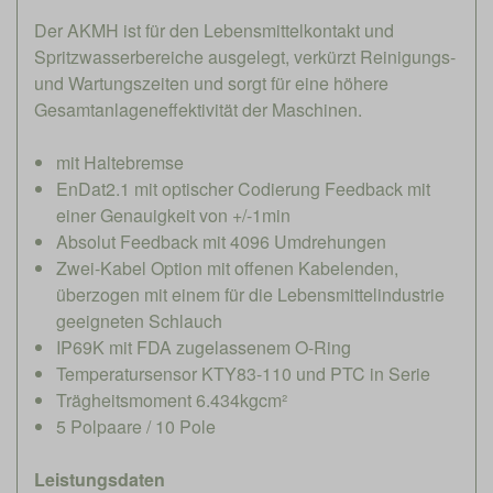
Der AKMH ist für den Lebensmittelkontakt und
Spritzwasserbereiche ausgelegt, verkürzt Reinigungs-
und Wartungszeiten und sorgt für eine höhere
Gesamtanlageneffektivität der Maschinen.
mit Haltebremse
EnDat2.1 mit optischer Codierung Feedback mit
einer Genauigkeit von +/-1min
Absolut Feedback mit 4096 Umdrehungen
Zwei-Kabel Option mit offenen Kabelenden,
überzogen mit einem für die Lebensmittelindustrie
geeigneten Schlauch
IP69K mit FDA zugelassenem O-Ring
Temperatursensor KTY83-110 und PTC in Serie
Trägheitsmoment 6.434kgcm²
5 Polpaare / 10 Pole
Leistungsdaten