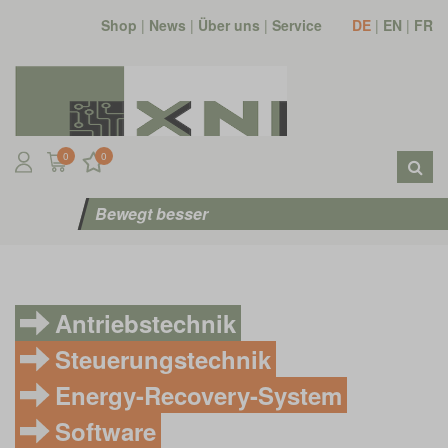
Shop
|
News
|
Über uns
|
Service
DE
|
EN
|
FR
0
0
Bewegt besser
Antriebstechnik
Steuerungstechnik
Energy-Recovery-System
Software