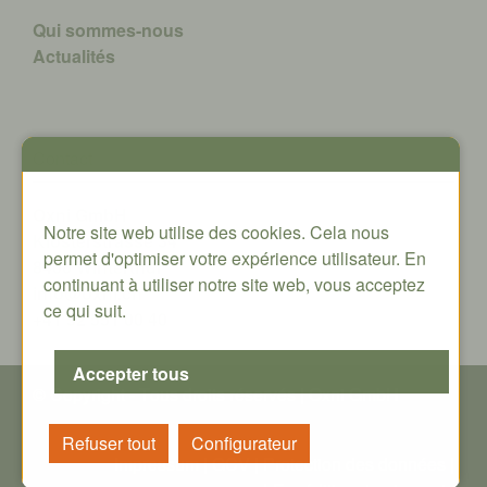
Qui sommes-nous
A
ctualités
Contact
Oxni GmbH
Notre site web utilise des cookies. Cela nous
Klosterstrasse 34
permet d'optimiser votre expérience utilisateur. En
8406 Winterthur
continuant à utiliser notre site web, vous acceptez
info@oxni.ch
ce qui suit.
+41 52 551 00 40
© Copyright - T
ous droits réservés
| Oxni GmbH
Impressum
|
GCV
|
P
rotection des données
|