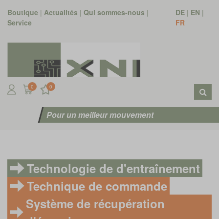
Boutique
|
Actualités
|
Qui sommes-nous
|
DE
|
EN
|
Service
FR
0
0
Pour un meilleur mouvement
Technologie de d'entraînement
Technique de commande
Système de récupération