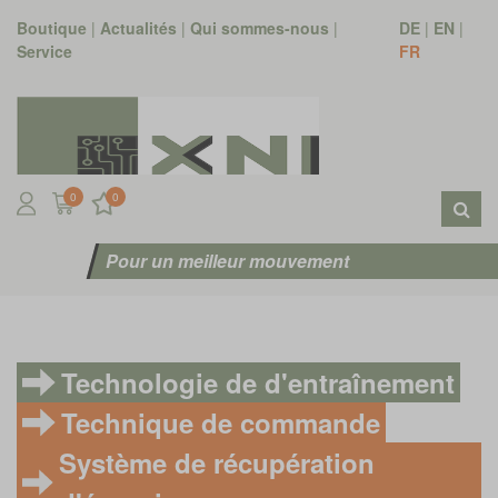
Boutique
|
Actualités
|
Qui sommes-nous
|
DE
|
EN
|
Service
FR
0
0
Pour un meilleur mouvement
Technologie de d'entraînement
Technique de commande
Système de récupération