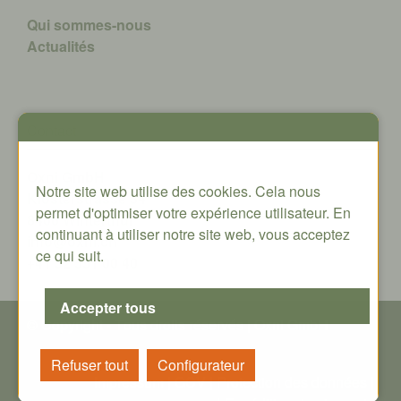
Qui sommes-nous
A
ctualités
Contact
Oxni GmbH
Notre site web utilise des cookies. Cela nous
Klosterstrasse 34
permet d'optimiser votre expérience utilisateur. En
8406 Winterthur
continuant à utiliser notre site web, vous acceptez
info@oxni.ch
ce qui suit.
+41 52 551 00 40
© Copyright - T
ous droits réservés
| Oxni GmbH
Impressum
|
GCV
|
P
rotection des données
|