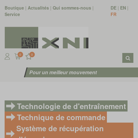
Boutique
|
Actualités
|
Qui sommes-nous
|
DE
|
EN
|
Service
FR
0
0
Pour un meilleur mouvement
Technologie de d'entraînement
Technique de commande
Système de récupération