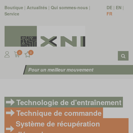
Boutique
|
Actualités
|
Qui sommes-nous
|
DE
|
EN
|
Service
FR
0
0
Pour un meilleur mouvement
Technologie de d'entraînement
Technique de commande
Système de récupération