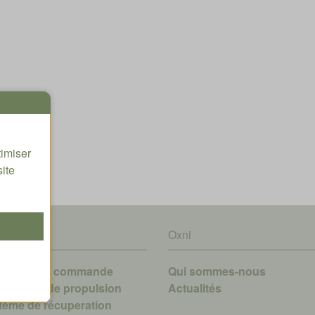
timiser
site
es
Oxni
hnique de commande
Qui sommes-nous
hnologie de propulsion
A
ctualités
tème de récuperation