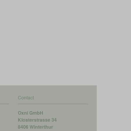
Contact
Oxni GmbH
Klosterstrasse 34
8406 Winterthur