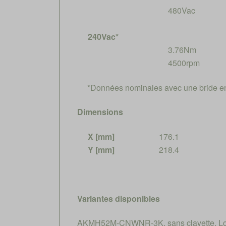
480Vac
240Vac*
3.76Nm
4500rpm
*Données nominales avec une bride e
Dimensions
X [mm]
176.1
Y [mm]
218.4
Variantes disponibles
AKMH52M-CNWNR-3K, sans clavette, Long