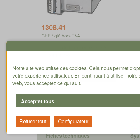
1308.41
CHF / qté hors TVA
Délai de livraison env. 5-8
semaines
Notre site web utilise des cookies. Cela nous permet d'op
votre expérience utilisateur. En continuant à utiliser notre 
web, vous acceptez ce qui suit.
Service
Offr
Tutoriaux
Tec
Instructions
Tec
Fiches techniques
Sys