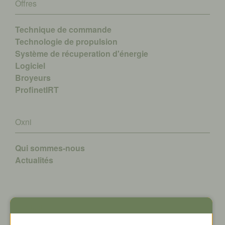
Offres
Technique de commande
Technologie de propulsion
Système de récuperation d'énergie
Logiciel
Broyeurs
ProfinetIRT
Oxni
Qui sommes-nous
A
ctualités
Contact