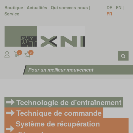
Boutique
|
Actualités
|
Qui sommes-nous
|
DE
|
EN
|
Service
FR
0
0
Pour un meilleur mouvement
Technologie de d'entraînement
Technique de commande
Système de récupération