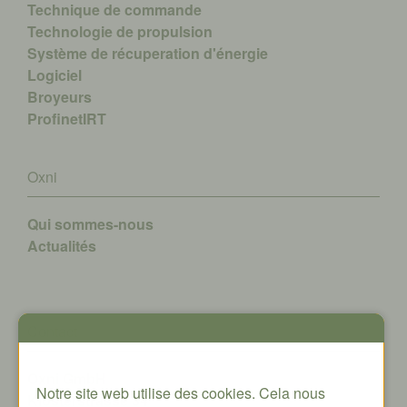
Technique de commande
Technologie de propulsion
Système de récuperation d'énergie
Logiciel
Broyeurs
ProfinetIRT
Oxni
Qui sommes-nous
A
ctualités
Contact
Oxni GmbH
Notre site web utilise des cookies. Cela nous
Klosterstrasse 34