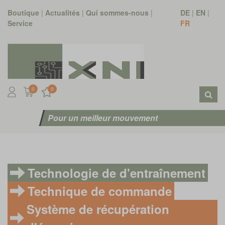
Boutique
|
Actualités
|
Qui sommes-nous
|
DE
|
EN
|
Service
FR
0
0
Pour un meilleur mouvement
Technologie de d'entraînement
Technique de commande
Système de récupération