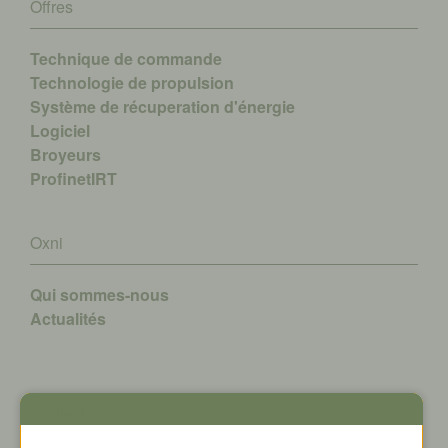
Offres
Technique de commande
Technologie de propulsion
Système de récuperation d'énergie
Logiciel
Broyeurs
ProfinetIRT
Oxni
Qui sommes-nous
A
ctualités
Contact