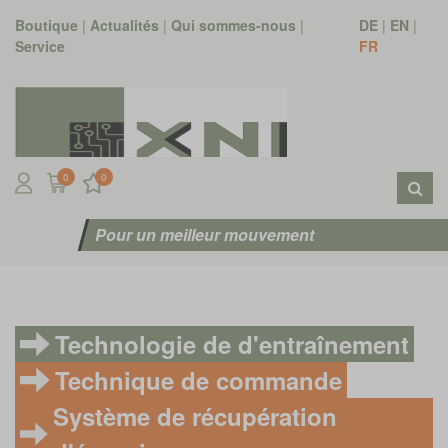
Boutique
|
Actualités
|
Qui sommes-nous
|
DE
|
EN
|
Service
FR
0
0
Pour un meilleur mouvement
Technologie de d'entraînement
Technique de commande
Système de récupération