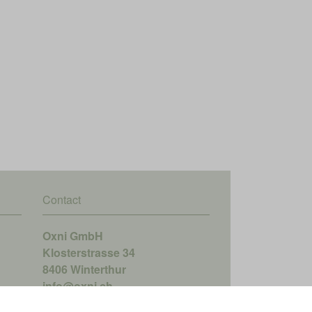
Contact
Oxni GmbH
Klosterstrasse 34
8406 Winterthur
info@oxni.ch
+41 52 551 00 40