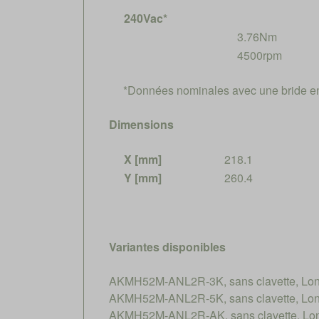
240Vac*
3.76Nm
4500rpm
*Données nominales avec une bride e
Dimensions
X [mm]
218.1
Y [mm]
260.4
Variantes disponibles
AKMH52M-ANL2R-3K, sans clavette, Long
AKMH52M-ANL2R-5K, sans clavette, Long
AKMH52M-ANL2R-AK, sans clavette, Long