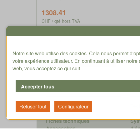
1308.41
CHF / qté hors TVA
Délai de livraison env. 5-8
semaines
Notre site web utilise des cookies. Cela nous permet d'op
votre expérience utilisateur. En continuant à utiliser notre 
web, vous acceptez ce qui suit.
Service
Offr
Tutoriaux
Tec
Instructions
Tec
Fiches techniques
Sys
Accessoires
d'é
Sélecteur Réducteur planétaire
Logi