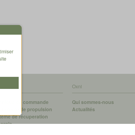
timiser
site
es
Oxni
hnique de commande
Qui sommes-nous
hnologie de propulsion
A
ctualités
tème de récuperation
nergie
ciel