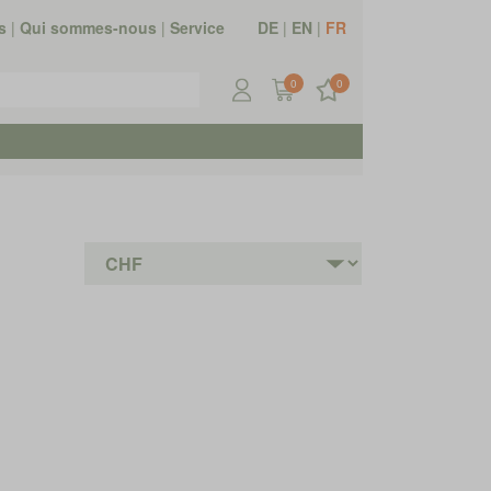
s
|
Qui sommes-nous
|
Service
DE
|
EN
|
FR
0
0