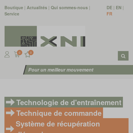
Boutique
|
Actualités
|
Qui sommes-nous
|
DE
|
EN
|
Service
FR
0
0
Pour un meilleur mouvement
Technologie de d'entraînement
Technique de commande
Système de récupération