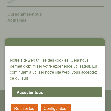
Oxni
Qui sommes-nous
A
ctualités
Contact
Oxni GmbH
Notre site web utilise des cookies. Cela nous
Klosterstrasse 34
permet d'optimiser votre expérience utilisateur. En
8406 Winterthur
continuant à utiliser notre site web, vous acceptez
info@oxni.ch
ce qui suit.
+41 52 551 00 40
© Copyright - T
ous droits réservés
| Oxni GmbH