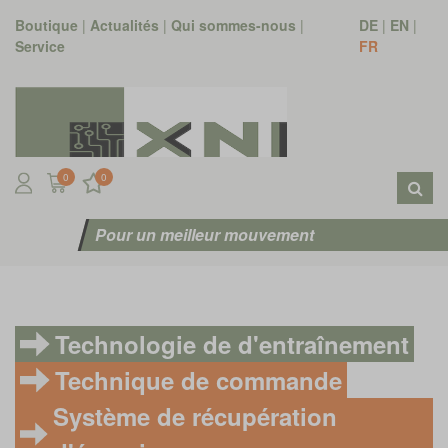
Boutique
|
Actualités
|
Qui sommes-nous
|
DE
|
EN
|
Service
FR
0
0
Pour un meilleur mouvement
Technologie de d'entraînement
Technique de commande
Système de récupération