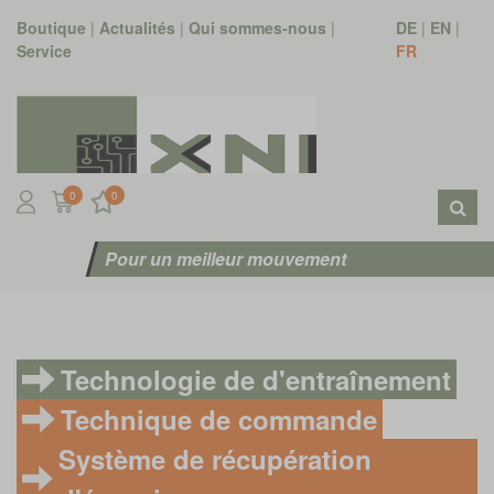
Boutique
|
Actualités
|
Qui sommes-nous
|
DE
|
EN
|
Service
FR
0
0
Pour un meilleur mouvement
Technologie de d'entraînement
Technique de commande
Système de récupération