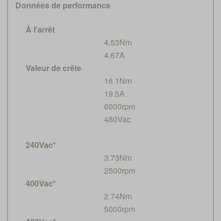
Données de performance
À l'arrêt
4.53Nm
4.67A
Valeur de crête
16.1Nm
19.5A
6000rpm
480Vac
240Vac*
3.73Nm
2500rpm
400Vac*
2.74Nm
5000rpm