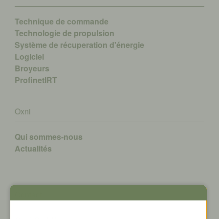
Technique de commande
Technologie de propulsion
Système de récuperation d'énergie
Logiciel
Broyeurs
ProfinetIRT
Oxni
Qui sommes-nous
A
ctualités
Contact