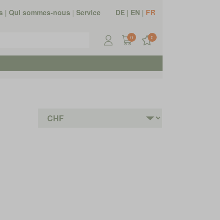
s
|
Qui sommes-nous
|
Service
DE
|
EN
|
FR
0
0