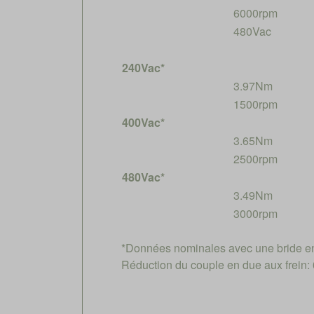
6000rpm
480Vac
240Vac*
3.97Nm
1500rpm
400Vac*
3.65Nm
2500rpm
480Vac*
3.49Nm
3000rpm
*Données nominales avec une bride e
Réduction du couple en due aux frein