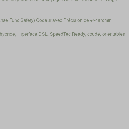
sanse Func.Safety) Codeur avec Précision de +/-4arcmin
bride, Hiperface DSL, SpeedTec Ready, coudé, orientables