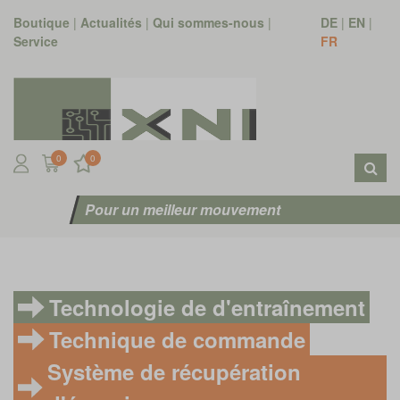
Boutique
|
Actualités
|
Qui sommes-nous
|
DE
|
EN
|
Service
FR
0
0
Pour un meilleur mouvement
Technologie de d'entraînement
Technique de commande
Système de récupération