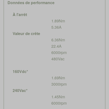
Données de performance
À l'arrêt
1.89Nm
5.36A
Valeur de crête
6.36Nm
22.4A
6000rpm
480Vac
160Vdc*
1.69Nm
3000rpm
240Vac*
1.45Nm
6000rpm