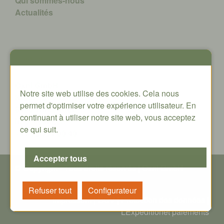
Qui sommes-nous
A
ctualités
Contact
Oxni GmbH
Notre site web utilise des cookies. Cela nous
Klosterstrasse 34
permet d'optimiser votre expérience utilisateur. En
8406 Winterthur
continuant à utiliser notre site web, vous acceptez
info@oxni.ch
ce qui suit.
+41 52 551 00 40
© Copyright - T
ous droits réservés
| Oxni GmbH
Impressum
|
GCV
|
P
rotection des données
|
L
Expédition
et paiements