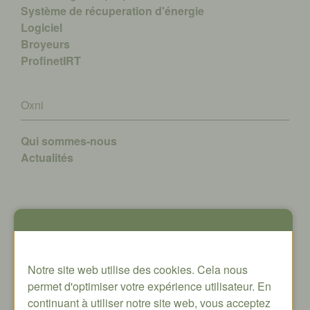
Système de récuperation d'énergie
Logiciel
Broyeurs
ProfinetIRT
Oxni
Qui sommes-nous
A
ctualités
Contact
Oxni GmbH
Notre site web utilise des cookies. Cela nous
Klosterstrasse 34
permet d'optimiser votre expérience utilisateur. En
8406 Winterthur
continuant à utiliser notre site web, vous acceptez
info@oxni.ch