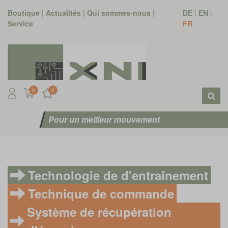
Boutique
|
Actualités
|
Qui sommes-nous
|
DE
|
EN
|
Service
FR
0
0
Pour un meilleur mouvement
Technologie de d'entraînement
Technique de commande
Système de récupération