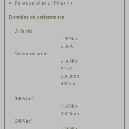
Paires de pôles 5 / Pôles 10
Données de performance
À l'arrêt
1.89Nm
5.36A
Valeur de crête
6.36Nm
22.4A
6000rpm
480Vac
160Vdc*
1.69Nm
3000rpm
240Vac*
1.45Nm