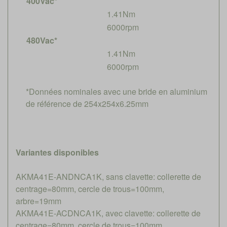
400Vac*
1.41Nm
6000rpm
480Vac*
1.41Nm
6000rpm
*Données nominales avec une bride en aluminium
de référence de 254x254x6.25mm
Variantes disponibles
AKMA41E-ANDNCA1K, sans clavette: collerette de
centrage=80mm, cercle de trous=100mm,
arbre=19mm
AKMA41E-ACDNCA1K, avec clavette: collerette de
centrage=80mm, cercle de trous=100mm,