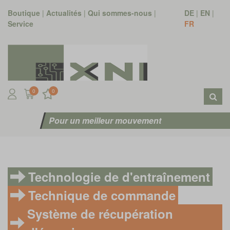
Boutique
|
Actualités
|
Qui sommes-nous
|
DE
|
EN
|
Service
FR
0
0
Pour un meilleur mouvement
Technologie de d'entraînement
Technique de commande
Système de récupération