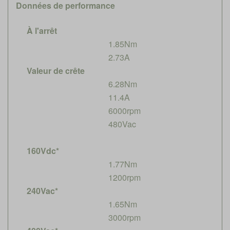
Données de performance
À l'arrêt
1.85Nm
2.73A
Valeur de crête
6.28Nm
11.4A
6000rpm
480Vac
160Vdc*
1.77Nm
1200rpm
240Vac*
1.65Nm
3000rpm