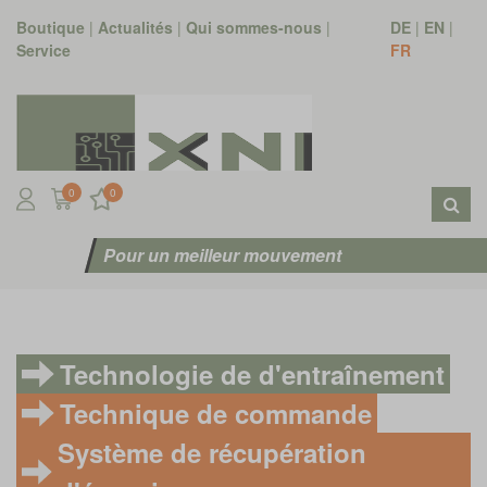
Boutique
|
Actualités
|
Qui sommes-nous
|
DE
|
EN
|
Service
FR
0
0
Pour un meilleur mouvement
Technologie de d'entraînement
Technique de commande
Système de récupération