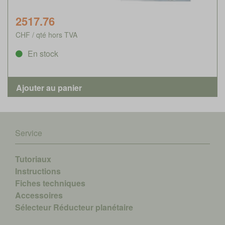
2517.76
CHF / qté hors TVA
En stock
Service
Tutoriaux
Instructions
Fiches techniques
Accessoires
Sélecteur Réducteur planétaire