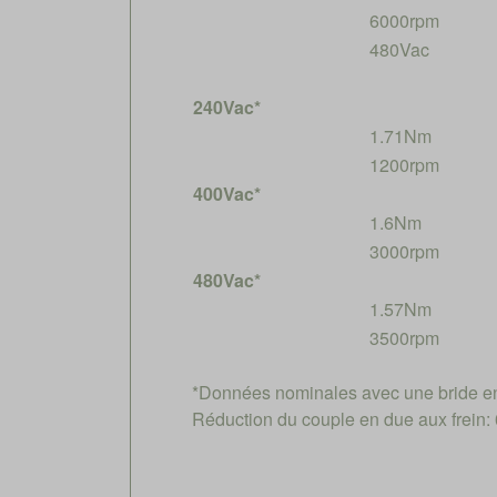
6000rpm
480Vac
240Vac*
1.71Nm
1200rpm
400Vac*
1.6Nm
3000rpm
480Vac*
1.57Nm
3500rpm
*Données nominales avec une bride e
Réduction du couple en due aux frein