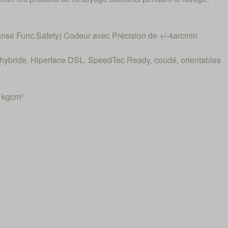
sanse Func.Safety) Codeur avec Précision de +/-4arcmin
bride, Hiperface DSL, SpeedTec Ready, coudé, orientables
1kgcm²