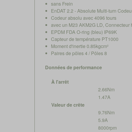
sans Frein
EnDAT 2.2 - Absolute Multi-turn Codeu
Codeur absolu avec 4096 tours
avec un M23 AKM2G LD, Connecteur hy
EPDM FDA O-ring (bleu) IP69K
Capteur de température PT1000
Moment d'inertie 0.85kgcm²
Paires de pôles 4 / Pôles 8
Données de performance
À l'arrêt
2.66Nm
1.47A
Valeur de crête
9.76Nm
5.9A
8000rpm