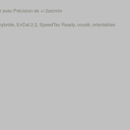
r avec Précision de +/-2arcmin
bride, EnDat 2.2, SpeedTec Ready, coudé, orientables