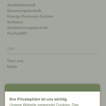
Antriebstechnik
Steuerungstechnik
Energy-Recovery-System
Software
Zerkleinerungstechnik
ProfinetIRT
Oxni
Über uns
News
Kontakt
Ihre Privatsphäre ist uns wichtig
Oxni GmbH
Unsere Website verwendet Cookies. Das