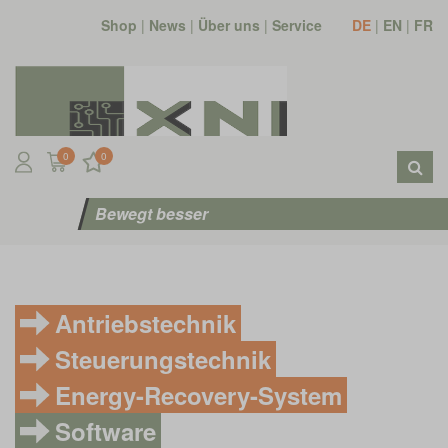
Shop
|
News
|
Über uns
|
Service
DE
|
EN
|
FR
0
0
Bewegt besser
Antriebstechnik
Steuerungstechnik
Energy-Recovery-System
Software