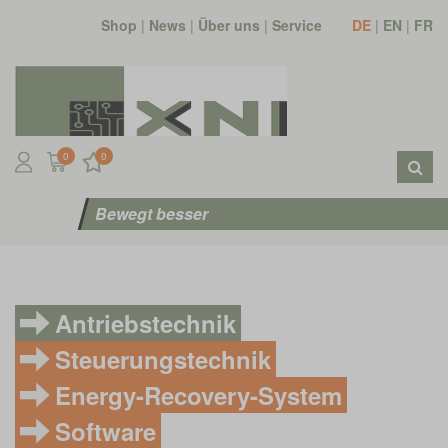
Shop
|
News
|
Über uns
|
Service
DE
|
EN
|
FR
0
0
Bewegt besser
Antriebstechnik
Steuerungstechnik
Energy-Recovery-System
Software