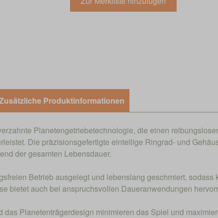
Zusätzliche Produktinformationen
gverzahnte Planetengetriebetechnologie, die einen reibungslose
istet. Die präzisionsgefertigte einteilige Ringrad- und Gehäus
ährend der gesamten Lebensdauer.
ngsfreien Betrieb ausgelegt und lebenslang geschmiert, sodass
häuse bietet auch bei anspruchsvollen Daueranwendungen herv
nd das Planetenträgerdesign minimieren das Spiel und maximieren