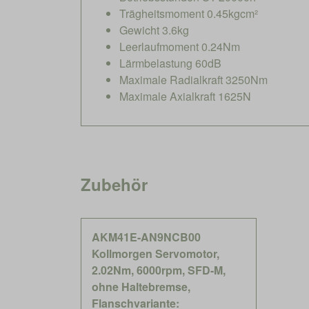
Trägheitsmoment 0.45kgcm²
Gewicht 3.6kg
Leerlaufmoment 0.24Nm
Lärmbelastung 60dB
Maximale Radialkraft 3250Nm
Maximale Axialkraft 1625N
Zubehör
AKM41E-AN9NCB00
Kollmorgen Servomotor,
2.02Nm, 6000rpm, SFD-M,
ohne Haltebremse,
Flanschvariante: