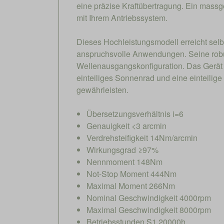
eine präzise Kraftübertragung. Ein massg
mit Ihrem Antriebssystem.
Dieses Hochleistungsmodell erreicht selb
anspruchsvolle Anwendungen. Seine robus
Wellenausgangskonfiguration. Das Gerät 
einteiliges Sonnenrad und eine einteili
gewährleisten.
Übersetzungsverhältnis i=6
Genauigkeit <3 arcmin
Verdrehsteifigkeit 14Nm/arcmin
Wirkungsgrad ≥97%
Nennmoment 148Nm
Not-Stop Moment 444Nm
Maximal Moment 266Nm
Nominal Geschwindigkeit 4000rpm
Maximal Geschwindigkeit 8000rpm
Betriebsstunden S1 20000h