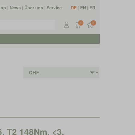
hop
|
News
|
Über uns
|
Service
DE
|
EN
|
FR
0
0
6, T2 148Nm, <3,