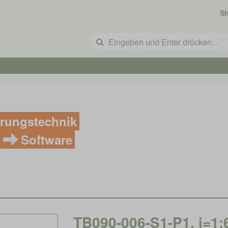
S
rungstechnik
Software
TB090-006-S1-P1, i=1: