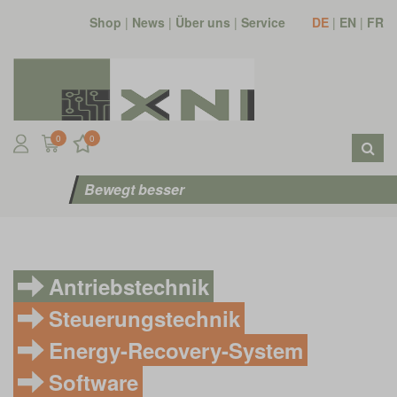
Shop
|
News
|
Über uns
|
Service
DE
|
EN
|
FR
0
0
Bewegt besser
Antriebstechnik
Steuerungstechnik
Energy-Recovery-System
Software