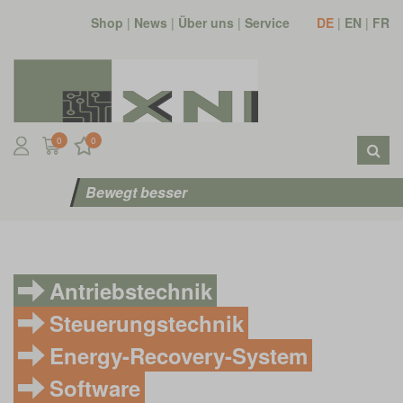
Shop
|
News
|
Über uns
|
Service
DE
|
EN
|
FR
0
0
Bewegt besser
Antriebstechnik
Steuerungstechnik
Energy-Recovery-System
Software