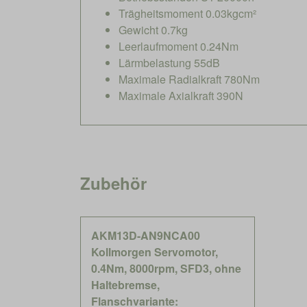
Trägheitsmoment 0.03kgcm²
Gewicht 0.7kg
Leerlaufmoment 0.24Nm
Lärmbelastung 55dB
Maximale Radialkraft 780Nm
Maximale Axialkraft 390N
Zubehör
AKM13D-AN9NCA00
Kollmorgen Servomotor,
0.4Nm, 8000rpm, SFD3, ohne
Haltebremse,
Flanschvariante: