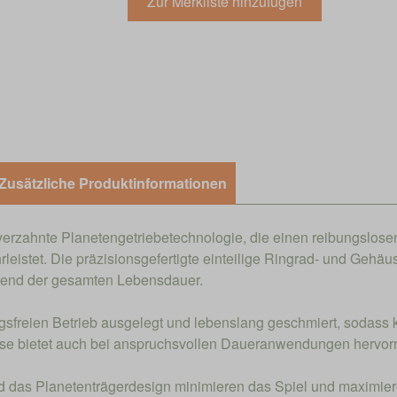
Zusätzliche Produktinformationen
gverzahnte Planetengetriebetechnologie, die einen reibungslose
istet. Die präzisionsgefertigte einteilige Ringrad- und Gehäus
ährend der gesamten Lebensdauer.
ngsfreien Betrieb ausgelegt und lebenslang geschmiert, sodass
häuse bietet auch bei anspruchsvollen Daueranwendungen herv
nd das Planetenträgerdesign minimieren das Spiel und maximieren