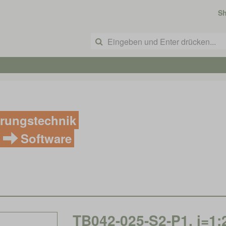
S
rungstechnik
Software
TB042-025-S2-P1, i=1: