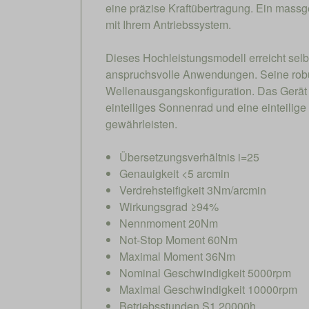
eine präzise Kraftübertragung. Ein massg
mit Ihrem Antriebssystem.
Dieses Hochleistungsmodell erreicht selb
anspruchsvolle Anwendungen. Seine robus
Wellenausgangskonfiguration. Das Gerät 
einteiliges Sonnenrad und eine einteili
gewährleisten.
Übersetzungsverhältnis i=25
Genauigkeit <5 arcmin
Verdrehsteifigkeit 3Nm/arcmin
Wirkungsgrad ≥94%
Nennmoment 20Nm
Not-Stop Moment 60Nm
Maximal Moment 36Nm
Nominal Geschwindigkeit 5000rpm
Maximal Geschwindigkeit 10000rpm
Betriebsstunden S1 20000h