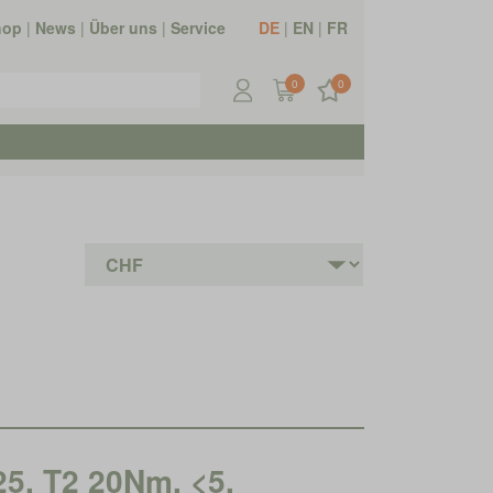
hop
|
News
|
Über uns
|
Service
DE
|
EN
|
FR
0
0
25, T2 20Nm, <5,