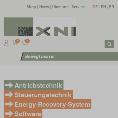
Shop
|
News
|
Über uns
|
Service
DE
|
EN
|
FR
0
0
Bewegt besser
Antriebstechnik
Steuerungstechnik
Energy-Recovery-System
Software