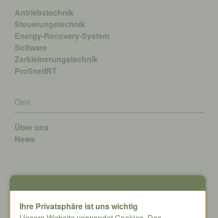
Antriebstechnik
Steuerungstechnik
Energy-Recovery-System
Software
Zerkleinerungstechnik
ProfinetIRT
Oxni
Über uns
News
Kontakt
Ihre Privatsphäre ist uns wichtig
Oxni GmbH
Unsere Website verwendet Cookies. Das