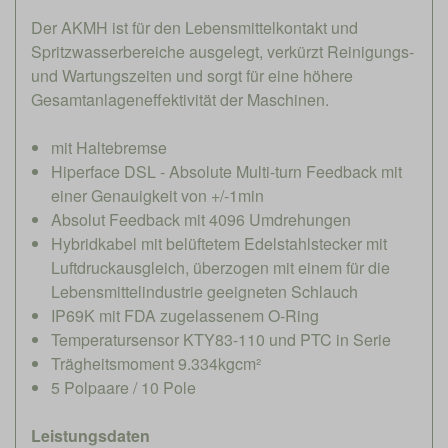
Der AKMH ist für den Lebensmittelkontakt und
Spritzwasserbereiche ausgelegt, verkürzt Reinigungs-
und Wartungszeiten und sorgt für eine höhere
Gesamtanlageneffektivität der Maschinen.
mit Haltebremse
Hiperface DSL - Absolute Multi-turn Feedback mit
einer Genauigkeit von +/-1min
Absolut Feedback mit 4096 Umdrehungen
Hybridkabel mit belüftetem Edelstahlstecker mit
Luftdruckausgleich, überzogen mit einem für die
Lebensmittelindustrie geeigneten Schlauch
IP69K mit FDA zugelassenem O-Ring
Temperatursensor KTY83-110 und PTC in Serie
Trägheitsmoment 9.334kgcm²
5 Polpaare / 10 Pole
Leistungsdaten