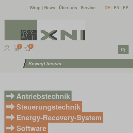
Shop
|
News
|
Über uns
|
Service
DE
|
EN
|
FR
0
0
Bewegt besser
Antriebstechnik
Steuerungstechnik
Energy-Recovery-System
Software