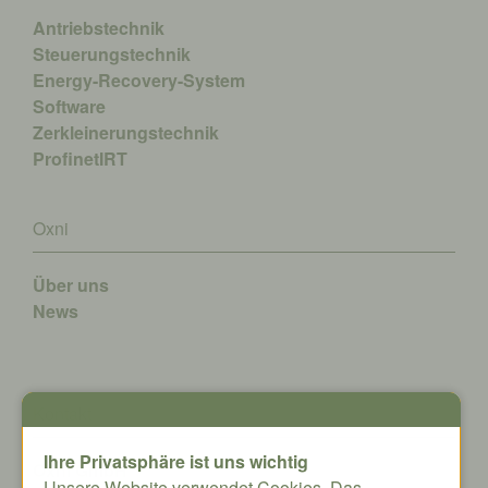
Antriebstechnik
Steuerungstechnik
Energy-Recovery-System
Software
Zerkleinerungstechnik
ProfinetIRT
Oxni
Über uns
News
Kontakt
Ihre Privatsphäre ist uns wichtig
Oxni GmbH
Unsere Website verwendet Cookies. Das