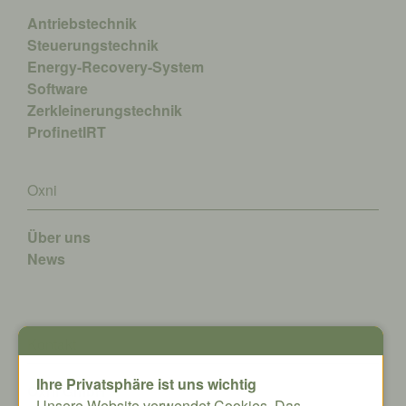
Antriebstechnik
Steuerungstechnik
Energy-Recovery-System
Software
Zerkleinerungstechnik
ProfinetIRT
Oxni
Über uns
News
Kontakt
Ihre Privatsphäre ist uns wichtig
Oxni GmbH
Unsere Website verwendet Cookies. Das