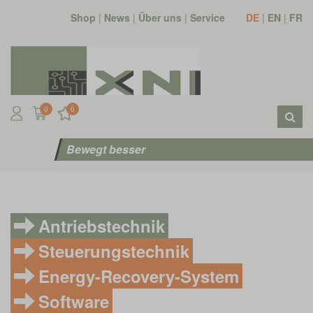
Shop
|
News
|
Über uns
|
Service
DE
|
EN
|
FR
0
0
Bewegt besser
Antriebstechnik
Steuerungstechnik
Energy-Recovery-System
Software