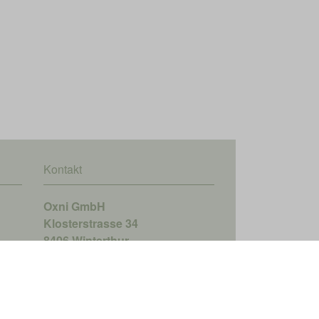
Kontakt
Oxni GmbH
Klosterstrasse 34
8406 Winterthur
info@oxni.ch
+41 52 551 00 40