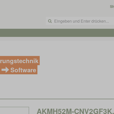
S
rungstechnik
Software
AKMH52M-CNV2GF3K, K