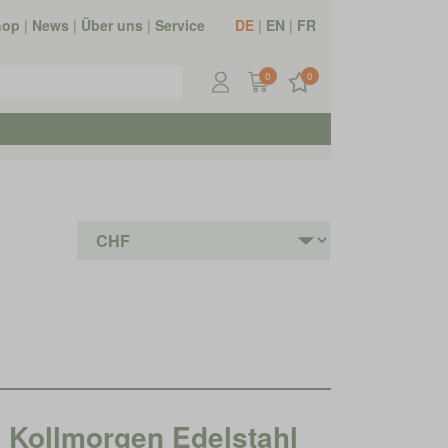
hop
|
News
|
Über uns
|
Service
DE
|
EN
|
FR
0
0
ollmorgen Edelstahl