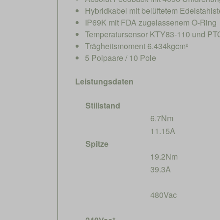
Hybridkabel mit belüftetem Edelstahlst
IP69K mit FDA zugelassenem O-Ring
Temperatursensor KTY83-110 und PTC
Trägheitsmoment 6.434kgcm²
5 Polpaare / 10 Pole
Leistungsdaten
Stillstand
6.7Nm
11.15A
Spitze
19.2Nm
39.3A
480Vac