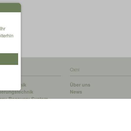
Ihr
iterhin
ebote
Oxni
riebstechnik
Über uns
uerungstechnik
News
rgy-Recovery-System
tware
kleinerungstechnik
finetIRT