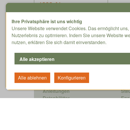
1308.41
CHF / Stk. exkl. MwSt.
Ihre Privatsphäre ist uns wichtig
Lieferzeit circa 5-8 Wochen
Unsere Website verwendet Cookies. Das ermöglicht uns, 
Nutzerlebnis zu optimieren. Indem Sie unsere Website we
nutzen, erklären Sie sich damit einverstanden.
Service
Ang
Tutorials
Ant
Anleitungen
Ste
Datenblätter
Ene
Zubehör
Sof
Planetengetriebe Selektor
Zer
Pro