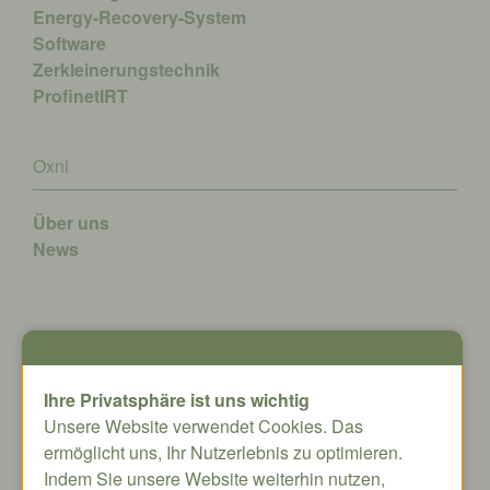
Energy-Recovery-System
Software
Zerkleinerungstechnik
ProfinetIRT
Oxni
Über uns
News
Kontakt
Ihre Privatsphäre ist uns wichtig
Oxni GmbH
Unsere Website verwendet Cookies. Das
Klosterstrasse 34
ermöglicht uns, Ihr Nutzerlebnis zu optimieren.
8406 Winterthur
Indem Sie unsere Website weiterhin nutzen,
info@oxni.ch