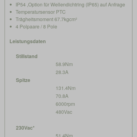
IP54 ,Option für Wellendichtring (IP65) auf Anfrage
Temperatursensor PTC
Trägheitsmoment 67.7kgcm²
4 Polpaare / 8 Pole
Leistungsdaten
Stillstand
58.9Nm
28.3A
Spitze
131.4Nm
70.8A
6000rpm
480Vac
230Vac*
51.4Nm