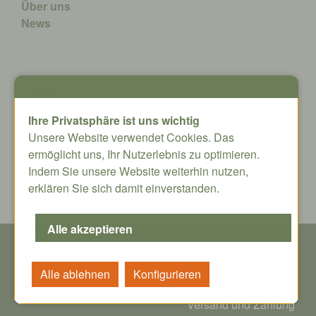
Über uns
News
Kontakt
Ihre Privatsphäre ist uns wichtig
Oxni GmbH
Unsere Website verwendet Cookies. Das
Klosterstrasse 34
ermöglicht uns, Ihr Nutzerlebnis zu optimieren.
8406 Winterthur
Indem Sie unsere Website weiterhin nutzen,
info@oxni.ch
erklären Sie sich damit einverstanden.
+41 52 551 00 40
© Copyright - Alle Rechte vorbehalten | Oxni GmbH
Impressum
|
AGB
|
Datenschutz
|
Versand und Zahlung