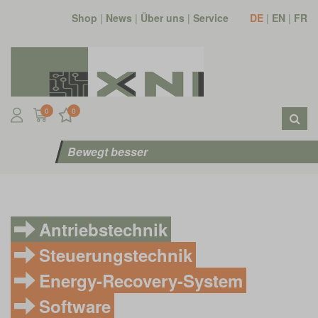
Shop
|
News
|
Über uns
|
Service
DE
|
EN
|
FR
0
0
Bewegt besser
Antriebstechnik
Steuerungstechnik
Energy-Recovery-System
Software