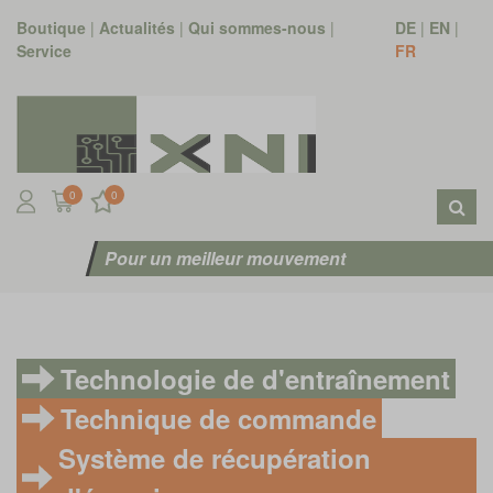
Boutique
|
Actualités
|
Qui sommes-nous
|
DE
|
EN
|
Service
FR
0
0
Pour un meilleur mouvement
Technologie de d'entraînement
Technique de commande
Système de récupération