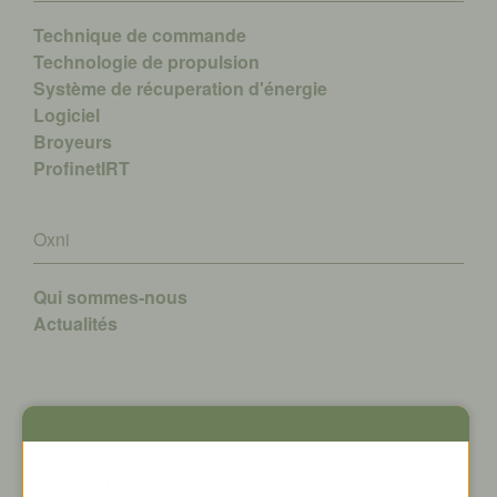
Technique de commande
Technologie de propulsion
Système de récuperation d'énergie
Logiciel
Broyeurs
ProfinetIRT
Oxni
Qui sommes-nous
A
ctualités
Contact
Oxni GmbH