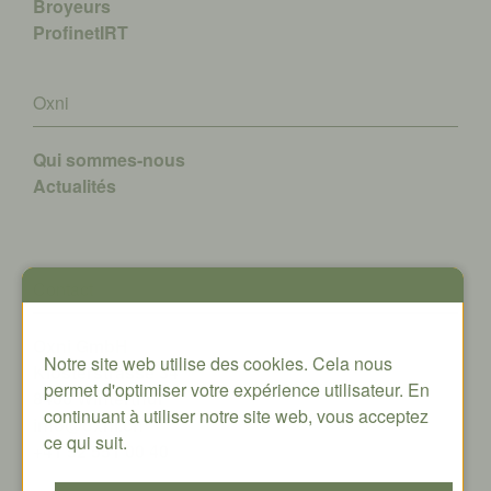
Broyeurs
ProfinetIRT
Oxni
Qui sommes-nous
A
ctualités
Contact
Oxni GmbH
Notre site web utilise des cookies. Cela nous
Klosterstrasse 34
permet d'optimiser votre expérience utilisateur. En
8406 Winterthur
continuant à utiliser notre site web, vous acceptez
info@oxni.ch
ce qui suit.
+41 52 551 00 40