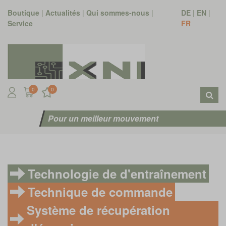
Boutique
|
Actualités
|
Qui sommes-nous
|
DE
|
EN
|
Service
FR
0
0
Pour un meilleur mouvement
Technologie de d'entraînement
Technique de commande
Système de récupération