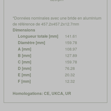
*Données nominales avec une bride en aluminium
de référence de 457.2x457.2x12.7mm
Dimensions
Longueur totale [mm]
141.61
Diamètre [mm]
159.78
A [mm]
108.97
B [mm]
127.89
C [mm]
159.78
D [mm]
76.28
E [mm]
20.32
F [mm]
12.32
Homologations: CE, UKCA, UR