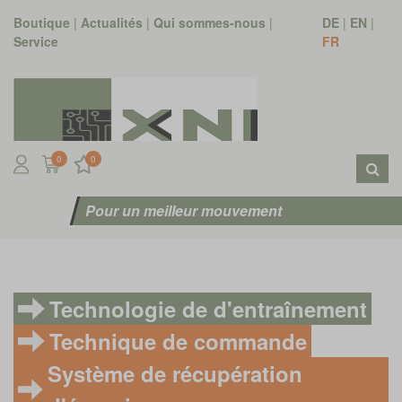
Boutique
|
Actualités
|
Qui sommes-nous
|
DE
|
EN
|
Service
FR
0
0
Pour un meilleur mouvement
Technologie de d'entraînement
Technique de commande
Système de récupération