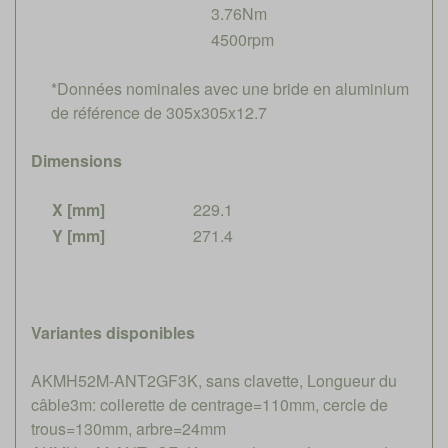
3.76Nm
4500rpm
*Données nominales avec une bride en aluminium
de référence de 305x305x12.7
Dimensions
X [mm]
229.1
Y [mm]
271.4
Variantes disponibles
AKMH52M-ANT2GF3K, sans clavette, Longueur du
câble3m: collerette de centrage=110mm, cercle de
trous=130mm, arbre=24mm