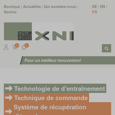
Boutique
|
Actualités
|
Qui sommes-nous
|
DE
|
EN
|
Service
FR
0
0
Pour un meilleur mouvement
Technologie de d'entraînement
Technique de commande
Système de récupération