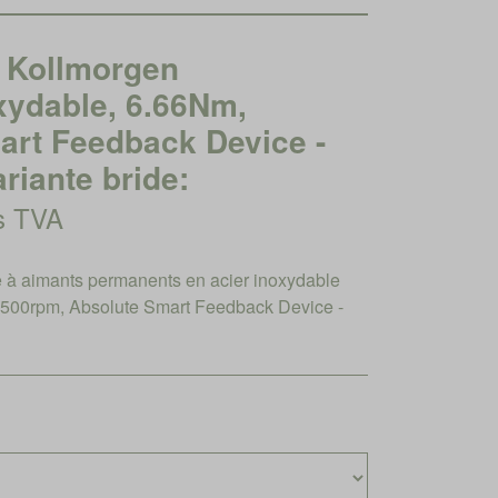
Kollmorgen
xydable, 6.66Nm,
art Feedback Device -
riante bride:
rs TVA
à aimants permanents en acier inoxydable
4500rpm, Absolute Smart Feedback Device -