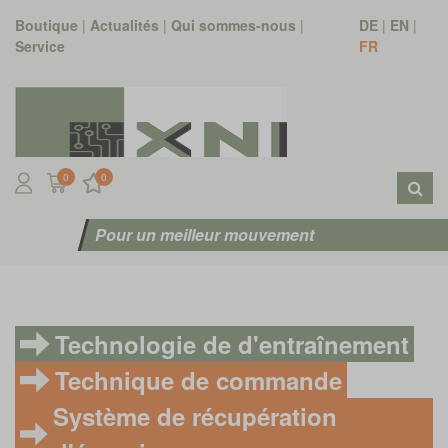
Boutique
|
Actualités
|
Qui sommes-nous
|
DE
|
EN
|
Service
FR
0
0
Pour un meilleur mouvement
Technologie de d'entraînement
Technique de commande
Système de récupération