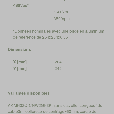
480Vac*
1.41Nm
3500rpm
*Données nominales avec une bride en aluminium
de référence de 254x254x6.35
Dimensions
X [mm]
204
Y [mm]
245
Variantes disponibles
AKMH32C-CNW2GF3K, sans clavette, Longueur du
câble3m: collerette de centrage=60mm, cercle de