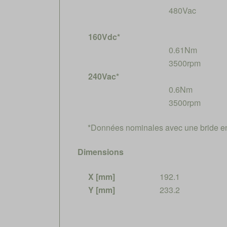
480Vac
160Vdc*
0.61Nm
3500rpm
240Vac*
0.6Nm
3500rpm
*Données nominales avec une bride e
Dimensions
X [mm]
192.1
Y [mm]
233.2