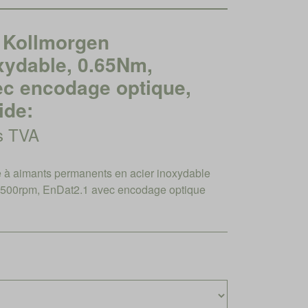
Kollmorgen
xydable, 0.65Nm,
ec encodage optique,
ide:
rs TVA
à aimants permanents en acier inoxydable
3500rpm, EnDat2.1 avec encodage optique