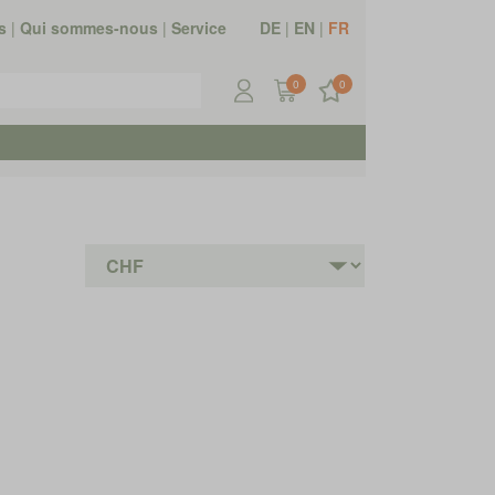
s
|
Qui sommes-nous
|
Service
DE
|
EN
|
FR
0
0