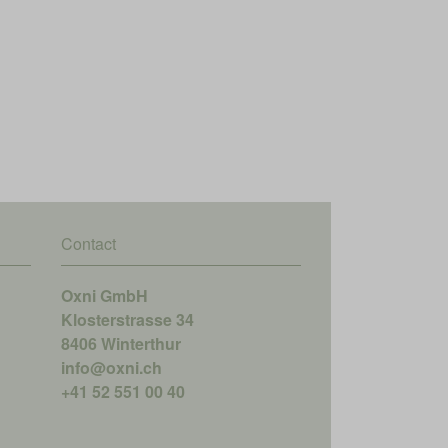
Contact
Oxni GmbH
Klosterstrasse 34
8406 Winterthur
info@oxni.ch
+41 52 551 00 40