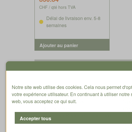
CHF / qté hors TVA
Délai de livraison env. 5-8
semaines
Service
Offr
Notre site web utilise des cookies. Cela nous permet d'op
Tutoriaux
Tec
votre expérience utilisateur. En continuant à utiliser notre 
Instructions
Tec
web, vous acceptez ce qui suit.
Fiches techniques
Sys
Accessoires
d'é
Sélecteur Réducteur planétaire
Logi
Bro
Pro