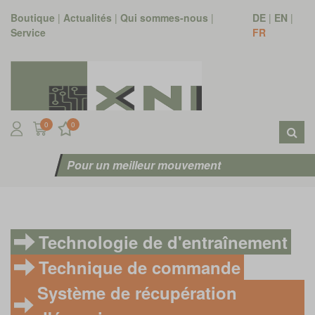
Boutique
|
Actualités
|
Qui sommes-nous
|
DE
|
EN
|
Service
FR
0
0
Pour un meilleur mouvement
Technologie de d'entraînement
Technique de commande
Système de récupération