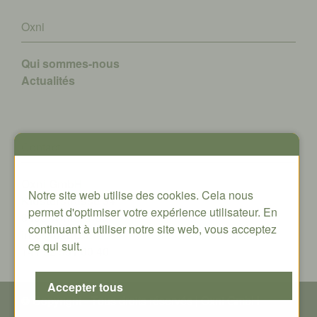
Oxni
Qui sommes-nous
A
ctualités
Contact
Oxni GmbH
Notre site web utilise des cookies. Cela nous
Klosterstrasse 34
permet d'optimiser votre expérience utilisateur. En
8406 Winterthur
continuant à utiliser notre site web, vous acceptez
info@oxni.ch
ce qui suit.
+41 52 551 00 40
© Copyright - T
ous droits réservés
| Oxni GmbH