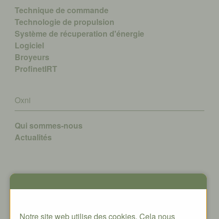
Technique de commande
Technologie de propulsion
Système de récuperation d'énergie
Logiciel
Broyeurs
ProfinetIRT
Oxni
Qui sommes-nous
A
ctualités
Contact
Oxni GmbH
Notre site web utilise des cookies. Cela nous