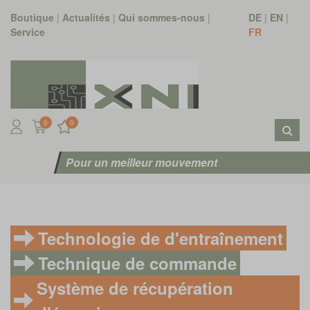
Boutique
|
Actualités
|
Qui sommes-nous
|
DE
|
EN
|
Service
FR
0
0
Pour un meilleur mouvement
Technologie de d'entraînement
Technique de commande
Système de récupération