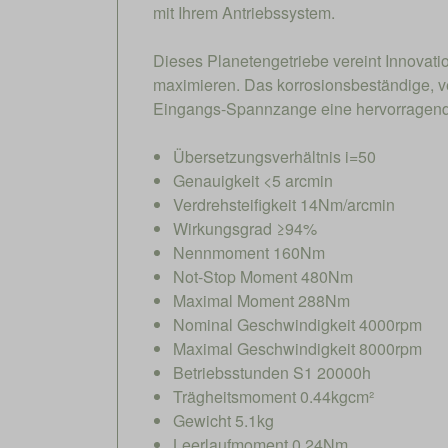
mit Ihrem Antriebssystem.
Dieses Planetengetriebe vereint Innovati
maximieren. Das korrosionsbeständige, v
Eingangs-Spannzange eine hervorragende 
Übersetzungsverhältnis i=50
Genauigkeit <5 arcmin
Verdrehsteifigkeit 14Nm/arcmin
Wirkungsgrad ≥94%
Nennmoment 160Nm
Not-Stop Moment 480Nm
Maximal Moment 288Nm
Nominal Geschwindigkeit 4000rpm
Maximal Geschwindigkeit 8000rpm
Betriebsstunden S1 20000h
Trägheitsmoment 0.44kgcm²
Gewicht 5.1kg
Leerlaufmoment 0.24Nm