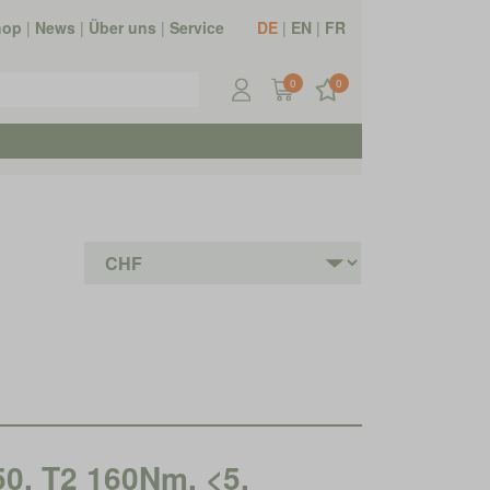
hop
|
News
|
Über uns
|
Service
DE
|
EN
|
FR
0
0
50, T2 160Nm, <5,