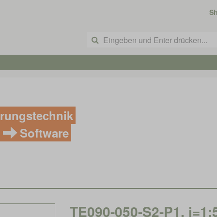
S
rungstechnik
Software
TE090-050-S2-P1, i=1: