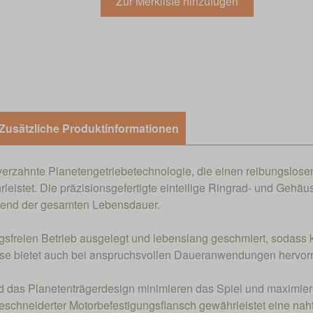
Zusätzliche Produktinformationen
gverzahnte Planetengetriebetechnologie, die einen reibungslose
istet. Die präzisionsgefertigte einteilige Ringrad- und Gehäus
ährend der gesamten Lebensdauer.
ngsfreien Betrieb ausgelegt und lebenslang geschmiert, sodass
häuse bietet auch bei anspruchsvollen Daueranwendungen herv
nd das Planetenträgerdesign minimieren das Spiel und maximieren
eschneiderter Motorbefestigungsflansch gewährleistet eine nahtl